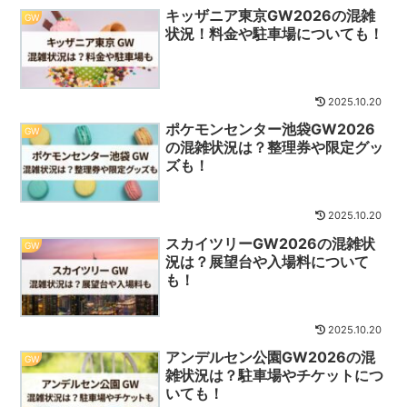
キッザニア東京GW2026の混雑
GW
状況！料金や駐車場についても！
2025.10.20
ポケモンセンター池袋GW2026
GW
の混雑状況は？整理券や限定グッ
ズも！
2025.10.20
スカイツリーGW2026の混雑状
GW
況は？展望台や入場料について
も！
2025.10.20
アンデルセン公園GW2026の混
GW
雑状況は？駐車場やチケットにつ
いても！