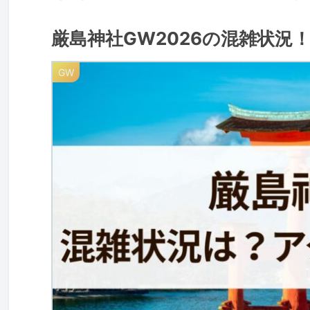
厳島神社GW2026の混雑状
GW