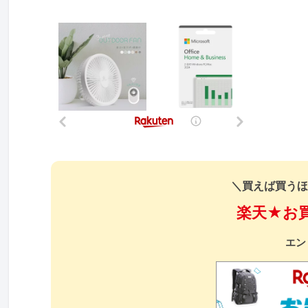
＼買えば買うほ
楽天★お
エン