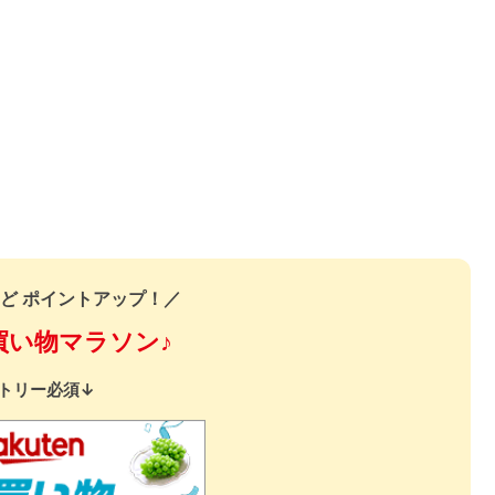
ど ポイントアップ！／
買い物マラソン♪
トリー必須↓