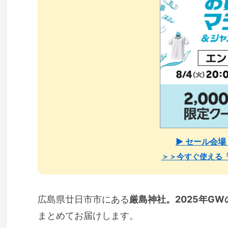
▶ セール会
＞＞今すぐ使える
広島県廿日市市にある
厳島神社。2025年G
まとめてお届けします。