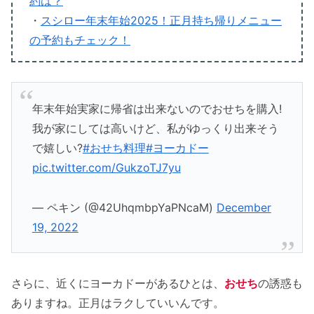
約は？
・
スシロー年末年始2025！正月持ち帰りメニュー
の予約もチェック！
年末年始実家に帰省は出来ないのでおせちを購入!
我が家にしては高いけど、私がゆっくり出来そう
で嬉しい?
#おせち料理
#ヨーカドー
pic.twitter.com/GukzoTJ7yu
— ペキン (@42UhqmbpYaPNcaM)
December
19, 2022
さらに、近くにヨーカドーがあるひとは、
おせち
の誘惑も
ありますね。正月はラクしていいんです。