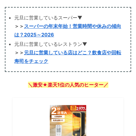
元旦に営業しているスーパー▼
＞＞
スーパーの年末年始！営業時間や休みの傾向
は？2025～2026
元旦に営業しているレストラン▼
＞＞
元旦に営業している店はどこ？飲食店や回転
寿司をチェック
＼激安★楽天1位の人気のヒーター／