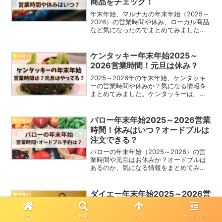
商品をチェック！
年末年始、マルナカの年末年始（2025～
2026）の営業時間や休み、ローカル商品
など気になったのでまとめてみました。
マルナカはイオングループのマックスバ
リュ西日本が展開するスーパーマーケッ
ト。グループは統合されていていも、マ
ケンタッキー年末年始2025～
年末年始
ルナカという名前...
2026営業時間！元旦は休み？
2025～2026年の年末年始、ケンタッキ
ーの営業時間や休みか？気になる情報を
まとめてみました。ケンタッキーは、ク
リスマスチキン！だけでなくお正月でも
人気があります＾＾。お正月親戚など集
まる機会も多いですよね！みんなでチキ
バロー年末年始2025～2026営業
年末年始
ンも楽しそうです＾...
時間！休みはいつ？オードブルは
注文できる？
バローの年末年始（2025～2026）の営
業時間や元旦はお休みか？オードブルは
あるのか、気になる情報をまとめてみま
した。スーパーのバロー、毎日のお買い
物で利用している方も多いのではないで
しょうか。年末年始は親戚など集まり、
ダイエー年末年始2025～2026営
年末年始
食材もたくさん必要...
業時間は？元旦休み？チラシや福
袋についても
ホーム
検索
トップ
サイドバー