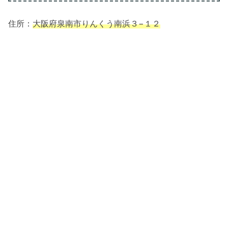
住所：
大阪府泉南市りんくう南浜３−１２