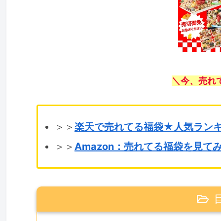
＼今、売れ
＞＞
楽天で売れてる福袋★人気ラン
＞＞
Amazon：売れてる福袋を見て