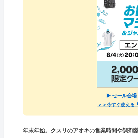
▶ セール会
＞＞今すぐ使える
年末年始。クスリのアオキ
の
営業時間や調剤