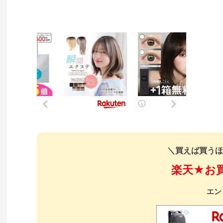
＼買えば買うほ
楽天★お
エン