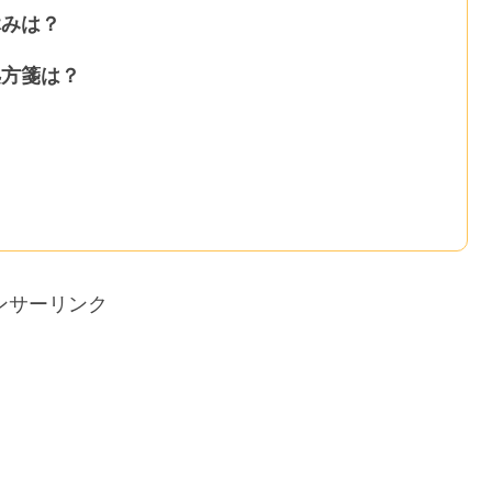
休みは？
処方箋は？
！
ンサーリンク