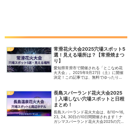
常滑花火大会2025穴場スポット5
花火
選！見える場所は？【常滑焼まつ
り】
愛知県常滑市で開催される「とこなめ花
火大会」。2025年9月27日（土）に開催
決定！この記事では、無料でゆったりと
楽しめる、常滑花火大会の穴場スポット
についてご紹介します！「常滑焼まつり
協賛花火大会」と「常滑焼まつり」の同
長島スパーランド花火大会2025
花火
日開催です！常滑に...
｜入場しない穴場スポットと日程
まとめ！
長島スパーランド花火大会は、8/10〜16,
23, 24, 30日の10日間開催されます！ナ
ガシマスパーランド花火大会2025の穴場
スポット（入場しない）についてまとめ
ました！ナガシマスパーランドはいつも