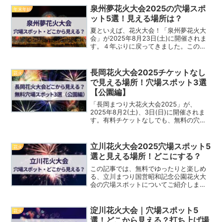
大混雑。でも長島温泉の花火は気にな...
泉州夢花火大会2025の穴場スポ
年末年始
ット5選！見える場所は？
夏といえば、花火大会！「泉州夢花火大
会」が2025年8月23日(土)に開催されま
す。４年ぶりに戻ってきました。この記
事では、無料でゆったりと楽しめる、泉
州夢花火大会の穴場スポットについてご
紹介します！浴衣着ていく？泉州夢花火
長岡花火大会2025チケットなし
花火
大会は、混雑が予...
で見える場所！穴場スポット3選
【公園編】
「長岡まつり大花火大会2025」が、
2025年8月2(土)、3日(日)に開催されま
す。有料チケットなしでも、無料の穴場
スポットでじっくり見れる場所（公園）
をご紹介します！長岡花火大会は、日本
三大花火大会のひとつ。打ち上げ幅も大
立川花火大会2025穴場スポット5
花火
きく広く、視界...
選と見える場所！どこにする？
この記事では、無料でゆったりと楽しめ
る、立川まつり国営昭和記念公園花火大
会の穴場スポットについてご紹介しま
す！日程：2025年7月26日（土）時間：
19時15分～20時時15分実は昨年発見した
穴場スポットがあるんです！見に行きた
淀川花火大会｜穴場スポット5
花火
いな立川まつ...
選！どこから見える？打ち上げ場