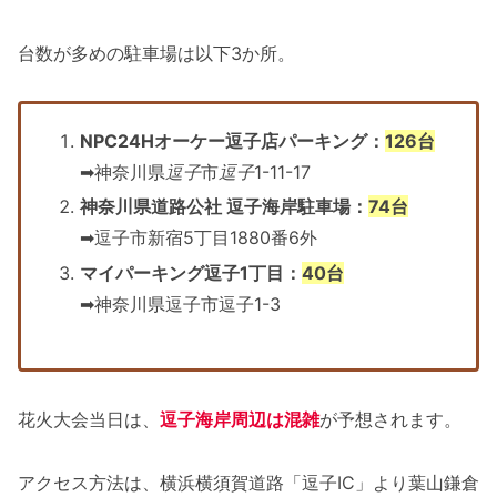
台数が多めの駐車場は以下3か所。
NPC24Hオーケー逗子店パーキング：
126台
➡神奈川県
逗子
市
逗子
1-11-17
神奈川県道路公社 逗子海岸駐車場：
74台
➡逗子市新宿5丁目1880番6外
マイパーキング逗子1丁目：
40台
➡神奈川県逗子市逗子1-3
花火大会当日は、
逗子海岸周辺は混雑
が予想されます。
アクセス方法は、横浜横須賀道路「逗子IC」より葉山鎌倉