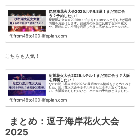
琵琶湖花火大会2025ホテル3選！まだ間に合
う？予約したい！
琵琶湖花火大会2025年！泊まりたいホテルと打ち上げ場所
情報をお届けします。琵琶湖の水面に反射する水中花火
や、湖畔の広い空間を利用した横に広がるスケールの大き
な花火！見てみたい！！びわ湖大花火大会の開催日：2025
年8月８日(木) 19：3...
ff.from48to100-lifeplan.com
こちらも人気！
淀川花火大会2025ホテル！まだ間に合う？大阪
を満喫したい！
なにわ淀川花火大会2025の周辺ホテル情報をまとめてみま
した。淀川花火大会をホテル内またはホテル近くで見た
い。大阪観光もしたいひと、ホテルの予約はとりました
か？なにわ淀川花火大会、大阪では大人気の花火大会で
す。第37回 なにわ淀川花火大会（...
ff.from48to100-lifeplan.com
まとめ：逗子海岸花火大会
2025