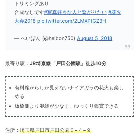
トリミングあり
合成なしです
#写真好きな人と繋がりたい
#花火
大会2018
pic.twitter.com/2LMXPtGZ3H
— へいぼん (@heibon750)
August 5, 2018
最寄り駅：
JR埼京線「戸田公園駅」徒歩10分
有料席からしか見えないナイアガラの花火も楽し
める
板橋側より混雑が少なく、ゆっくり鑑賞できる
住所：
埼玉県戸田市戸田公園６−４−９